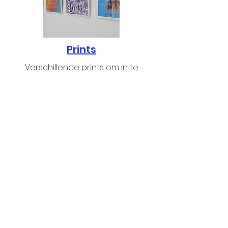
Prints
Verschillende prints om in te
kaderen en op te hangen.
Van Hersteenstraat 16, 2140
Antwerpen
E-mail:
info@tschoonschrift.be
Tel.:
0487 98 20 16
BTW-nr.: BE0719 894 408
Privacy policy