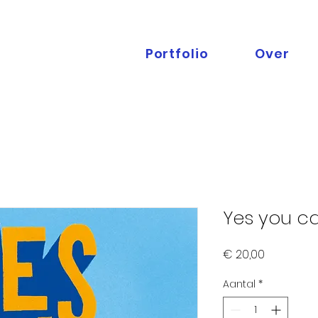
Portfolio
Over
Yes you c
Prijs
€ 20,00
Aantal
*