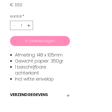
Prijs
€ 3,50
Aantal
*
In winkelwagen
Afmeting: 148 x 105mm
Gewicht papier: 350gr
1 beschrijfbare
achterkant
Incl. witte envelop
VERZENDGEGEVENS
verzendingen gebeuren zo snel
mogelijk.