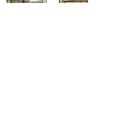
Van Hersteenstraat 16, 2140
Antwerpen
E-mail:
info@tschoonschrift.be
Tel.:
0487 98 20 16