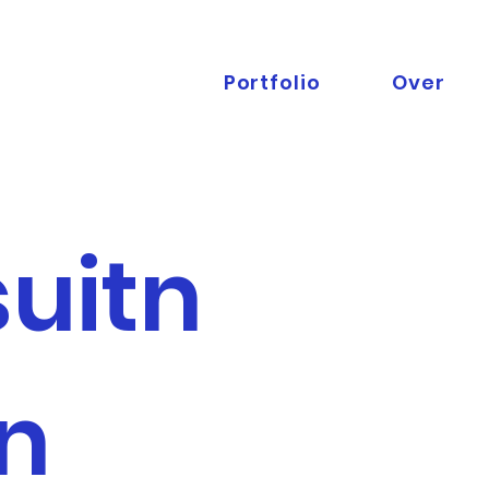
Portfolio
Over
suitn
n