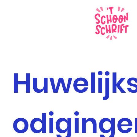
Huwelijk
odiginge